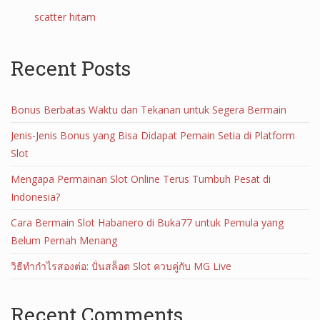
scatter hitam
Recent Posts
Bonus Berbatas Waktu dan Tekanan untuk Segera Bermain
Jenis-Jenis Bonus yang Bisa Didapat Pemain Setia di Platform
Slot
Mengapa Permainan Slot Online Terus Tumbuh Pesat di
Indonesia?
Cara Bermain Slot Habanero di Buka77 untuk Pemula yang
Belum Pernah Menang
วิธีทำกำไรสองต่อ: ปั่นสล็อต Slot ควบคู่กับ MG Live
Recent Comments