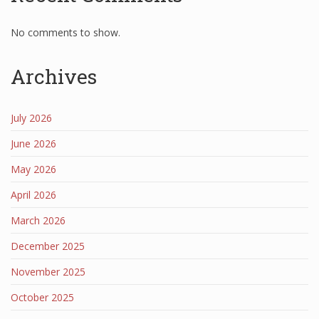
No comments to show.
Archives
July 2026
June 2026
May 2026
April 2026
March 2026
December 2025
November 2025
October 2025