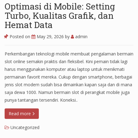
Optimasi di Mobile: Setting
Turbo, Kualitas Grafik, dan
Hemat Data
Posted on
May 29, 2026
by
admin
Perkembangan teknologi mobile membuat pengalaman bermain
slot online semakin praktis dan fleksibel. Kini pemain tidak lagi
harus menggunakan komputer atau laptop untuk menikmati
permainan favorit mereka. Cukup dengan smartphone, berbagai
jenis slot modern sudah bisa dimainkan kapan saja dan di mana
saja dewa 1000. Namun bermain slot di perangkat mobile juga
punya tantangan tersendiri. Koneksi..
Read more
Uncategorized