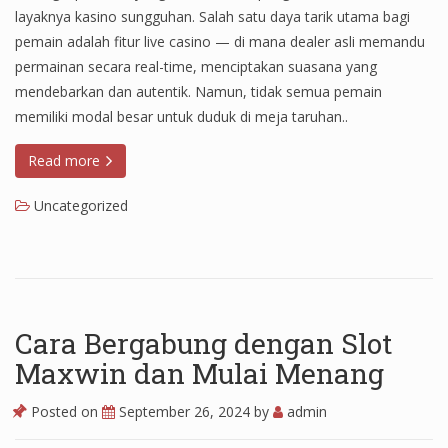
layaknya kasino sungguhan. Salah satu daya tarik utama bagi
pemain adalah fitur live casino — di mana dealer asli memandu
permainan secara real-time, menciptakan suasana yang
mendebarkan dan autentik. Namun, tidak semua pemain
memiliki modal besar untuk duduk di meja taruhan..
Read more
Uncategorized
Cara Bergabung dengan Slot
Maxwin dan Mulai Menang
Posted on
September 26, 2024
by
admin