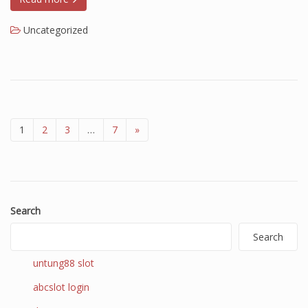
Uncategorized
1
2
3
…
7
»
Search
Search
untung88 slot
abcslot login