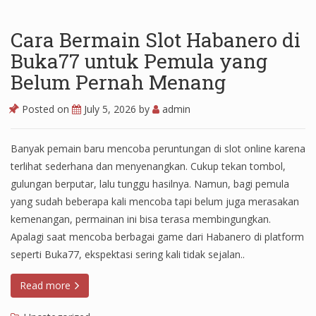
Cara Bermain Slot Habanero di
Buka77 untuk Pemula yang
Belum Pernah Menang
Posted on
July 5, 2026
by
admin
Banyak pemain baru mencoba peruntungan di slot online karena
terlihat sederhana dan menyenangkan. Cukup tekan tombol,
gulungan berputar, lalu tunggu hasilnya. Namun, bagi pemula
yang sudah beberapa kali mencoba tapi belum juga merasakan
kemenangan, permainan ini bisa terasa membingungkan.
Apalagi saat mencoba berbagai game dari Habanero di platform
seperti Buka77, ekspektasi sering kali tidak sejalan..
Read more