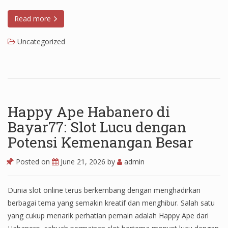
Read more
Uncategorized
Happy Ape Habanero di
Bayar77: Slot Lucu dengan
Potensi Kemenangan Besar
Posted on
June 21, 2026
by
admin
Dunia slot online terus berkembang dengan menghadirkan
berbagai tema yang semakin kreatif dan menghibur. Salah satu
yang cukup menarik perhatian pemain adalah Happy Ape dari