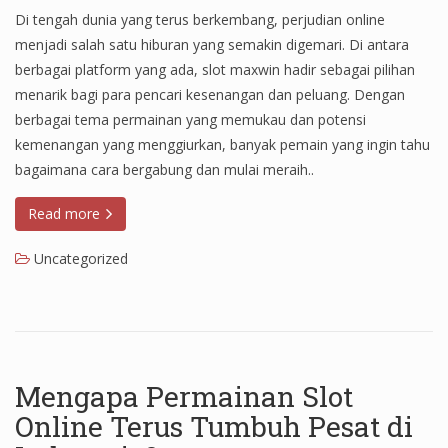
Di tengah dunia yang terus berkembang, perjudian online
menjadi salah satu hiburan yang semakin digemari. Di antara
berbagai platform yang ada, slot maxwin hadir sebagai pilihan
menarik bagi para pencari kesenangan dan peluang. Dengan
berbagai tema permainan yang memukau dan potensi
kemenangan yang menggiurkan, banyak pemain yang ingin tahu
bagaimana cara bergabung dan mulai meraih..
Read more
Uncategorized
Mengapa Permainan Slot
Online Terus Tumbuh Pesat di