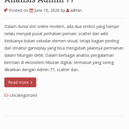
Posted on
June 10, 2026
by
admin
Dalam dunia slot online modern, ada dua simbol yang hampir
selalu menjadi pusat perhatian pemain: scatter dan wild.
Keduanya bukan sekadar elemen visual, tetapi bagian penting
dari struktur gameplay yang bisa mengubah jalannya permainan
dalam hitungan detik. Dalam berbagai analisis pengalaman
bermain di ekosistem hiburan digital, termasuk yang sering
dikaitkan dengan Admin 77, scatter dan..
Read more
Uncategorized