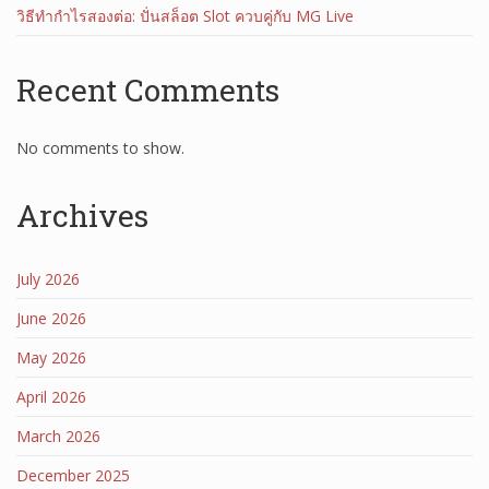
วิธีทำกำไรสองต่อ: ปั่นสล็อต Slot ควบคู่กับ MG Live
Recent Comments
No comments to show.
Archives
July 2026
June 2026
May 2026
April 2026
March 2026
December 2025