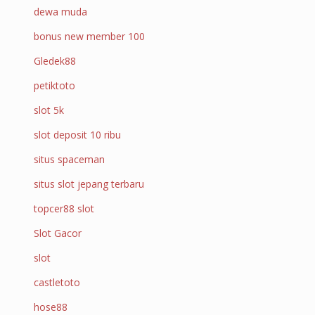
dewa muda
bonus new member 100
Gledek88
petiktoto
slot 5k
slot deposit 10 ribu
situs spaceman
situs slot jepang terbaru
topcer88 slot
Slot Gacor
slot
castletoto
hose88