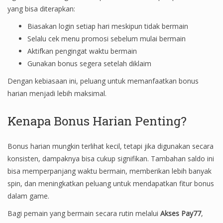
yang bisa diterapkan:
Biasakan login setiap hari meskipun tidak bermain
Selalu cek menu promosi sebelum mulai bermain
Aktifkan pengingat waktu bermain
Gunakan bonus segera setelah diklaim
Dengan kebiasaan ini, peluang untuk memanfaatkan bonus
harian menjadi lebih maksimal.
Kenapa Bonus Harian Penting?
Bonus harian mungkin terlihat kecil, tetapi jika digunakan secara
konsisten, dampaknya bisa cukup signifikan. Tambahan saldo ini
bisa memperpanjang waktu bermain, memberikan lebih banyak
spin, dan meningkatkan peluang untuk mendapatkan fitur bonus
dalam game.
Bagi pemain yang bermain secara rutin melalui
Akses Pay77
,