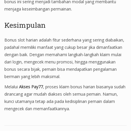
bonus ini sering menjadi tambahan modal yang membantu
menjaga keseimbangan permainan.
Kesimpulan
Bonus slot harian adalah fitur sederhana yang sering diabaikan,
padahal memiliki manfaat yang cukup besar jika dimanfaatkan
dengan baik. Dengan memahami langkah-langkah klaim mulai
dari login, mengecek menu promosi, hingga menggunakan
bonus secara bijak, pemain bisa mendapatkan pengalaman
bermain yang lebih maksimal.
Melalui
Akses Pay77
, proses klaim bonus harian biasanya sudah
dirancang agar mudah diakses oleh semua pemain. Namun,
kunci utamanya tetap ada pada kedisiplinan pemain dalam
mengecek dan memanfaatkannya.