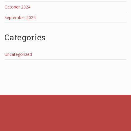
October 2024
September 2024
Categories
Uncategorized