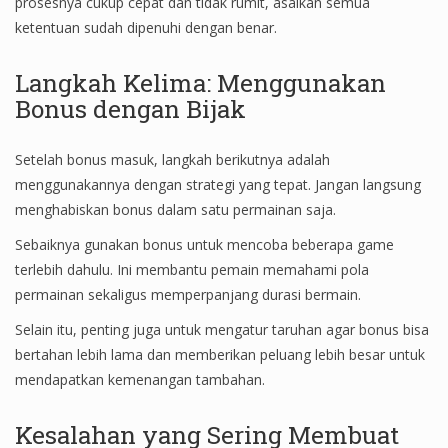
prosesnya cukup cepat dan tidak rumit, asalkan semua
ketentuan sudah dipenuhi dengan benar.
Langkah Kelima: Menggunakan
Bonus dengan Bijak
Setelah bonus masuk, langkah berikutnya adalah
menggunakannya dengan strategi yang tepat. Jangan langsung
menghabiskan bonus dalam satu permainan saja.
Sebaiknya gunakan bonus untuk mencoba beberapa game
terlebih dahulu. Ini membantu pemain memahami pola
permainan sekaligus memperpanjang durasi bermain.
Selain itu, penting juga untuk mengatur taruhan agar bonus bisa
bertahan lebih lama dan memberikan peluang lebih besar untuk
mendapatkan kemenangan tambahan.
Kesalahan yang Sering Membuat