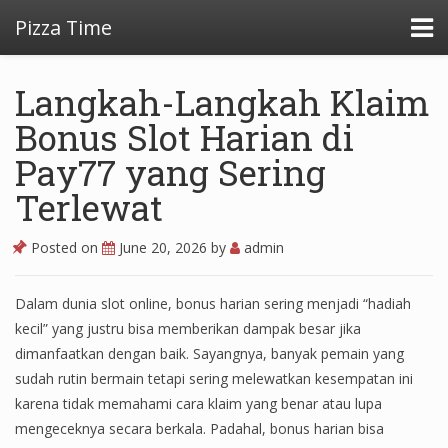
Pizza Time
Langkah-Langkah Klaim
Bonus Slot Harian di
Pay77 yang Sering
Terlewat
Posted on
June 20, 2026
by
admin
Dalam dunia slot online, bonus harian sering menjadi “hadiah
kecil” yang justru bisa memberikan dampak besar jika
dimanfaatkan dengan baik. Sayangnya, banyak pemain yang
sudah rutin bermain tetapi sering melewatkan kesempatan ini
karena tidak memahami cara klaim yang benar atau lupa
mengeceknya secara berkala. Padahal, bonus harian bisa